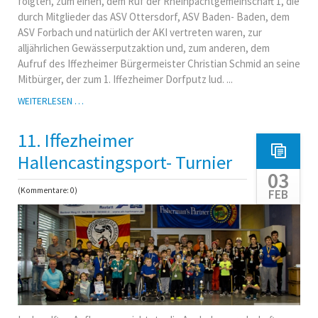
folgten, zum einen, dem Ruf der Rheinpachtgemeinschaft 1, die
durch Mitglieder das ASV Ottersdorf, ASV Baden- Baden, dem
ASV Forbach und natürlich der AKI vertreten waren, zur
alljährlichen Gewässerputzaktion und, zum anderen, dem
Aufruf des Iffezheimer Bürgermeister Christian Schmid an seine
Mitbürger, der zum 1. Iffezheimer Dorfputz lud. ...
GEWÄSSERPUTZAKTION
WEITERLESEN …
DER
PG
11. Iffezheimer
1
UND
Hallencastingsport- Turnier
1.
03
IFFEZHEIMER
(Kommentare: 0)
FEB
DORFPUTZ