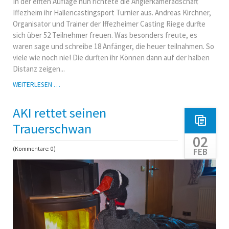
In der elften Auflage nun richtete die Anglerkameradschaft
Iffezheim ihr Hallencastingsport Turnier aus. Andreas Kirchner,
Organisator und Trainer der Iffezheimer Casting Riege durfte
sich über 52 Teilnehmer freuen. Was besonders freute, es
waren sage und schreibe 18 Anfänger, die heuer teilnahmen. So
viele wie noch nie! Die durften ihr Können dann auf der halben
Distanz zeigen...
11.
WEITERLESEN …
IFFEZHEIMER
HALLENCASTINGSPORT-
AKI rettet seinen
TURNIER
Trauerschwan
02
(Kommentare: 0)
FEB