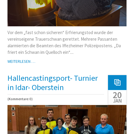
Vor dem „fast schon sicheren“ Erfrierungstod wurde der
vereinseigene Trauerschwan gerettet. Mehrere Passanten
alarmierten die Beamten des Iffezheimer Polizeipostens. „Da
friert ein Schwan im Quelloch ein“....
AKI
WEITERLESEN …
RETTET
SEINEN
Hallencastingsport- Turnier
TRAUERSCHWAN
in Idar- Oberstein
20
(Kommentare: 0)
JAN